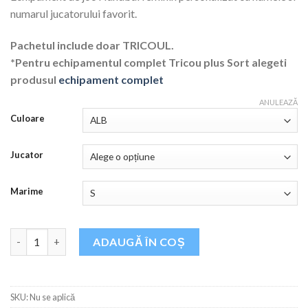
a
este:
numarul jucatorului favorit.
fost:
120,00 lei.
140,00 lei.
Pachetul include doar TRICOUL.
*Pentru echipamentul complet Tricou plus Sort alegeti
produsul
echipament complet
ANULEAZĂ
Culoare
Jucator
Marime
Cantitate Tricou de joc Handbal feminin 2024
ADAUGĂ ÎN COȘ
SKU:
Nu se aplică