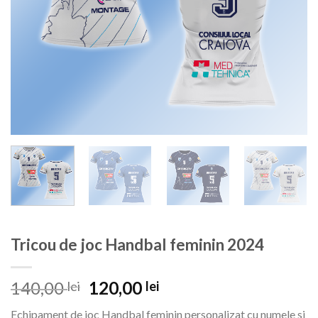
Tricou de joc Handbal feminin 2024
Prețul
Prețul
140,00
120,00
lei
lei
inițial
curent
Echipament de joc Handbal feminin personalizat cu numele si