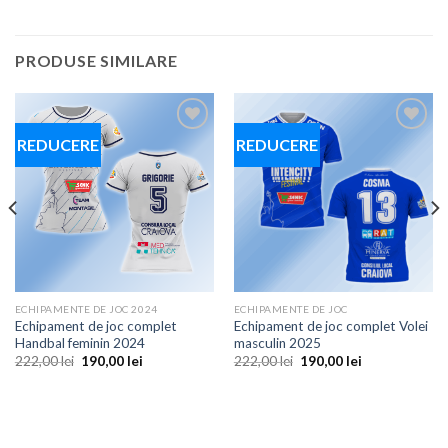
PRODUSE SIMILARE
REDUCERE
REDUCERE
Add to
Add to
wishlist
wishlist
ECHIPAMENTE DE JOC 2024
ECHIPAMENTE DE JOC
Echipament de joc complet
Echipament de joc complet Volei
Handbal feminin 2024
masculin 2025
Prețul
Prețul
Prețul
Prețul
222,00
lei
190,00
lei
222,00
lei
190,00
lei
inițial
curent
inițial
curent
a
este:
a
este:
fost:
190,00 lei.
fost:
190,00 lei.
222,00 lei.
222,00 lei.