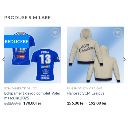
PRODUSE SIMILARE
REDUCERE
Add to
Add to
wishlist
wishlist
ECHIPAMENTE DE JOC
FAN SHOP SCM CRAIOVA
Echipament de joc complet Volei
Hanorac SCM Craiova
masculin 2025
Prețul
Prețul
Interval
222,00
lei
190,00
lei
156,00
lei
–
192,00
lei
inițial
curent
de
a
este:
prețuri:
fost:
190,00 lei.
156,00 lei
222,00 lei.
până
la
192,00 lei