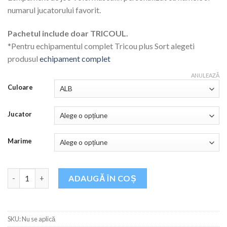
a
este:
numarul jucatorului favorit.
fost:
120,00 lei.
140,00 lei.
Pachetul include doar TRICOUL.
*Pentru echipamentul complet Tricou plus Sort alegeti
produsul
echipament complet
ANULEAZĂ
Culoare
Jucator
Marime
Cantitate Tricou de joc Volei masculin 2025
ADAUGĂ ÎN COȘ
SKU:
Nu se aplică