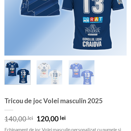
Tricou de joc Volei masculin 2025
Prețul
Prețul
140,00
120,00
lei
lei
inițial
curent
Echipament de joc Volei masculin personalizat cu numele si