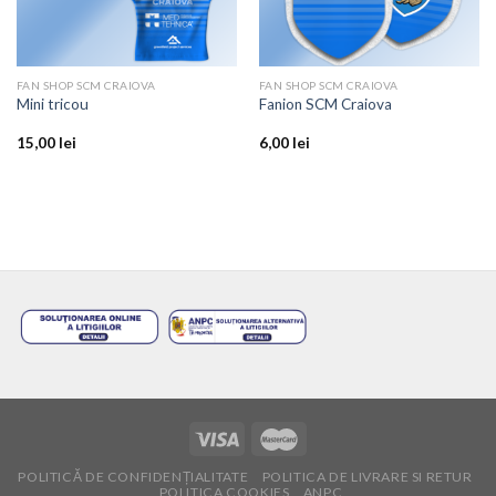
FAN SHOP SCM CRAIOVA
FAN SHOP SCM CRAIOVA
Mini tricou
Fanion SCM Craiova
15,00
lei
6,00
lei
POLITICĂ DE CONFIDENȚIALITATE
POLITICA DE LIVRARE SI RETUR
POLITICA COOKIES
ANPC