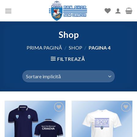
Skip
to
content
Shop
PRIMA PAGINĂ
/
SHOP
/
PAGINA 4
FILTREAZĂ
Add to
Add to
wishlist
wishlist